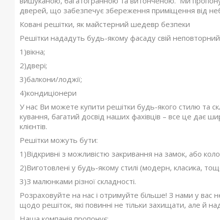
вишуканою, багатогранною та витонченою. Ми пропонуєм
дверей, що забезпечує збереження приміщення від не
Ковані решітки, як майстерний шедевр безпеки
Решітки нададуть будь-якому фасаду свій неповторний 
1)вікна;
2)двері;
3)балкони/лоджії;
4)кондиціонери
У нас Ви можете купити решітки будь-якого стилю та скл
кування, багатий досвід наших фахівців – все це дає ш
клієнтів.
Решітки можуть бути:
1)Відкривні з можливістю закривання на замок, або коло
2)Виготовлені у будь-якому стилі (модерн, класика, тощ
3)З малюнками різної складності.
Розраховуйте на нас і отримуйте більше! З нами у вас н
щодо решіток, які повинні не тільки захищати, але й н
Наша компанія пропонує: