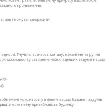
о ковані ґрати, як елегантну прикрасу ваших вікон і
бажаного проникнення.
стиль і можуть прикрасити:
адності. Гнучкі властивості металу, механічне та ручне
ирокі можливості у створенні найскладніших задумів наших
дку;
о);
еобмежені можливості у втіленні ваших бажань і задумів
адавати естетичну привабливість будинку.