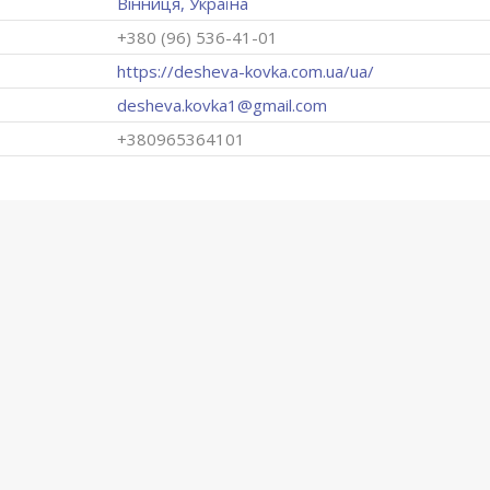
Вінниця, Україна
+380 (96) 536-41-01
https://desheva-kovka.com.ua/ua/
desheva.kovka1@gmail.com
+380965364101