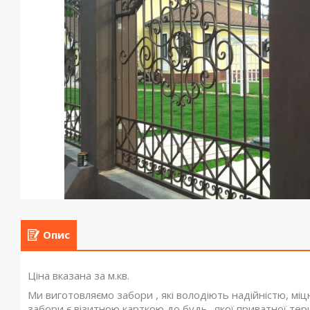
Опис
Ціна вказана за м.кв.
Ми виготовляємо забори , які володіють надійністю, міцн
забори є візитною карткою до будь -якої приватної тер