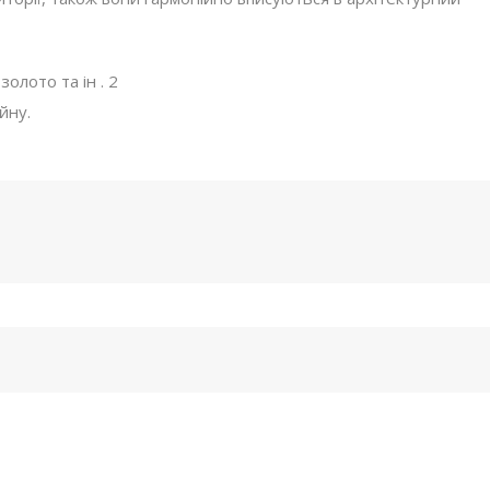
олото та ін . 2
йну.