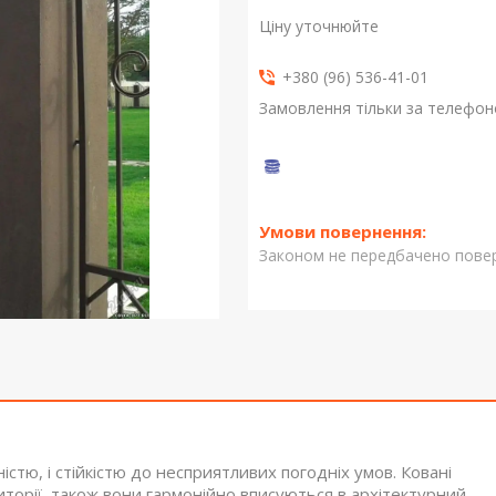
Ціну уточнюйте
+380 (96) 536-41-01
Замовлення тільки за телефо
Законом не передбачено повер
істю, і стійкістю до несприятливих погодніх умов. Ковані
иторії, також вони гармонійно вписуються в архітектурний