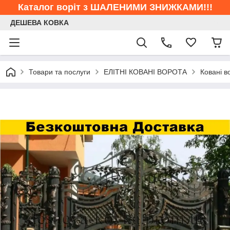
Каталог воріт з ШАЛЕНИМИ ЗНИЖКАМИ!!!
ДЕШЕВА КОВКА
Товари та послуги
ЕЛІТНІ КОВАНІ ВОРОТА
Ковані в