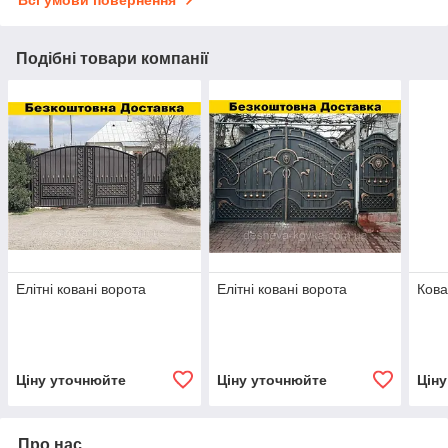
Подібні товари компанії
Елітні ковані ворота
Елітні ковані ворота
Кова
Ціну уточнюйте
Ціну уточнюйте
Цін
Про нас