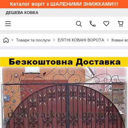
Каталог воріт з ШАЛЕНИМИ ЗНИЖКАМИ!!!
ДЕШЕВА КОВКА
Товари та послуги
ЕЛІТНІ КОВАНІ ВОРОТА
Ковані в