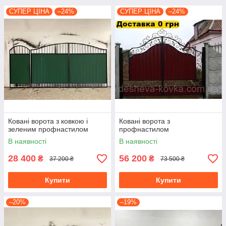
СУПЕР ЦІНА
–24%
СУПЕР ЦІНА
–24%
Ковані ворота з ковкою і
Ковані ворота з
зеленим профнастилом
профнастилом
В наявності
В наявності
28 400
56 200
₴
₴
37 200 ₴
73 500 ₴
Купити
Купити
–20%
–19%