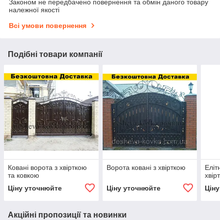
Законом не передбачено повернення та обмін даного товару
належної якості
Всі умови повернення
Подібні товари компанії
Ковані ворота з хвірткою
Ворота ковані з хвірткою
Еліт
та ковкою
хвір
Ціну уточнюйте
Ціну уточнюйте
Цін
Акційні пропозиції та новинки