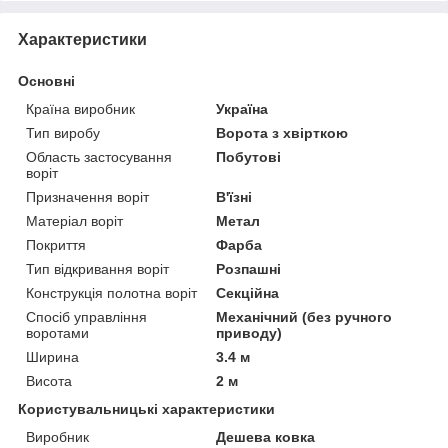
Характеристики
Основні
Країна виробник
Україна
Тип виробу
Ворота з хвірткою
Область застосування
Побутові
воріт
Призначення воріт
В'їзні
Матеріал воріт
Метал
Покриття
Фарба
Тип відкривання воріт
Розпашні
Конструкція полотна воріт
Секційна
Спосіб управління
Механічний (без ручного
воротами
приводу)
Ширина
3.4 м
Висота
2 м
Користувальницькі характеристики
Виробник
Дешева ковка