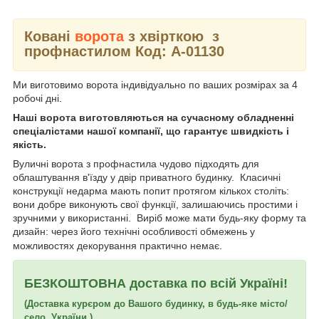
Ковані
ворота
з хвірткою з
профнастилом Код: А-01130
Ми виготовимо ворота індивідуально по ваших розмірах за 4
робочі дні.
Наші ворота виготовляються на сучасному обладненні
спеціалістами нашої компанії, що гарантує швидкість і
якість.
Вуличні ворота з профнастила чудово підходять для
облаштування в'їзду у двір приватного будинку. Класичні
конструкції недарма мають попит протягом кількох століть:
вони добре виконують свої функції, залишаючись простими і
зручними у використанні. Виріб може мати будь-яку форму та
дизайн: через його технічні особливості обмежень у
можливостях декорування практично немає.
БЕЗКОШТОВНА доставка по всій Україні!
(Доставка курєром до Вашого будинку, в будь-яке місто/
село України.)