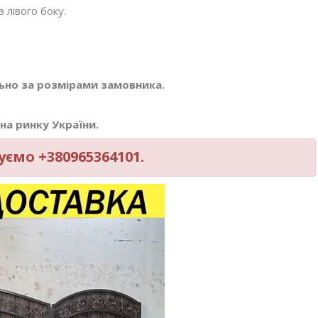
 лівого боку.
но за розмірами замовника.
на ринку України.
ємо +380965364101.