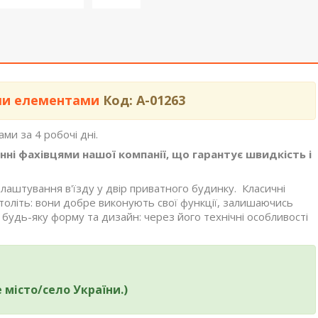
ми елементами
Код: А-01263
ми за 4 робочі дні.
і фахівцями нашої компанії, що гарантує швидкість і
лаштування в'їзду у двір приватного будинку. Класичні
толіть: вони добре виконують свої функції, залишаючись
будь-яку форму та дизайн: через його технічні особливості
 місто/село України.)