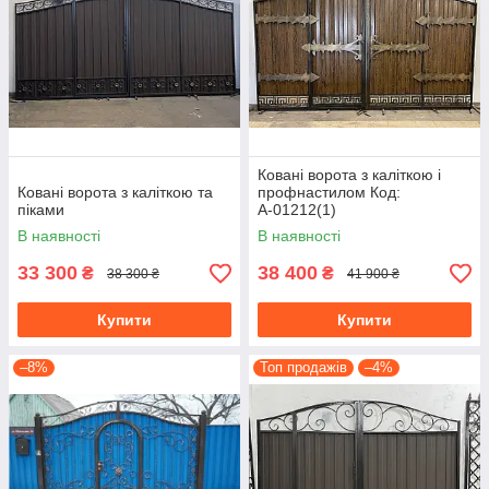
Ковані ворота з каліткою і
Ковані ворота з каліткою та
профнастилом Код:
піками
А-01212(1)
В наявності
В наявності
33 300
38 400
₴
₴
38 300 ₴
41 900 ₴
Купити
Купити
–8%
Топ продажів
–4%