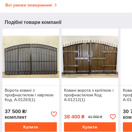
Всі умови повернення
Подібні товари компанії
Ворота ковані з
Ковані ворота з каліткою і
Кова
профнастилом і хвірткою
профнастилом Код:
про
Код: А-01263(1)
А-01212(1)
А-01
37 500
30 
₴/
38 400
₴
комплект
ком
41 900 ₴
Купити
Купити