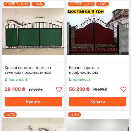
СУПЕР ЦІНА
–24%
СУПЕР ЦІНА
–24%
Ковані ворота з ковкою і
Ковані ворота з
зеленим профнастилом
профнастилом
В наявності
В наявності
28 400
56 200
₴
₴
37 200 ₴
73 500 ₴
Купити
Купити
–20%
–19%