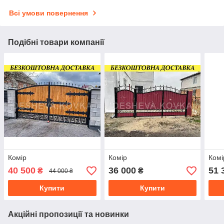
Всі умови повернення
Подібні товари компанії
Комір
Комір
Комі
40 500
36 000
51 
₴
₴
44 000 ₴
Купити
Купити
Акційні пропозиції та новинки