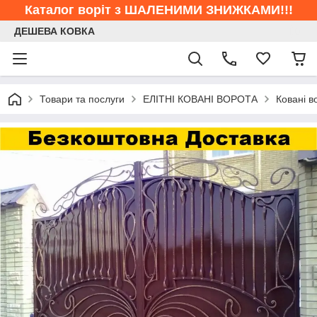
Каталог воріт з ШАЛЕНИМИ ЗНИЖКАМИ!!!
ДЕШЕВА КОВКА
Товари та послуги
ЕЛІТНІ КОВАНІ ВОРОТА
Ковані в