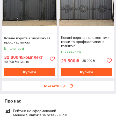
Ковані ворота з елементами
Ковані ворота з хвірткою та
ковки та профнастилом з
профнастилом
каліткою
В наявності
В наявності
32 800
₴/комплект
29 500
₴
35 000 ₴
40 200 ₴/комплект
Купити
Купити
Показати ще
Про нас
Рейтинг не сформований
Менше 5 відгуків за останній рік