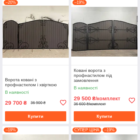
–20%
–19%
Ковані ворота з
профнастилом під
Ворота ковані з
замовлення
профнастилом і хвірткою
В наявності
В наявності
29 500
₴/комплект
29 700
₴
36 900 ₴
36 600 ₴/комплект
Купити
Купити
–19%
СУПЕР ЦІНА
–19%