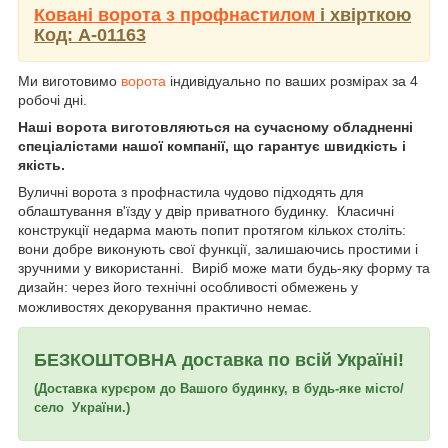
Ковані ворота з профнастилом
і хвірткою
Код: А-01163
Ми виготовимо
ворота
індивідуально по ваших розмірах за 4
робочі дні.
Наші ворота виготовляються на сучасному обладненні
спеціалістами нашої компанії, що гарантує швидкість і
якість.
Вуличні ворота з профнастила чудово підходять для
облаштування в'їзду у двір приватного будинку. Класичні
конструкції недарма мають попит протягом кількох століть:
вони добре виконують свої функції, залишаючись простими і
зручними у використанні. Виріб може мати будь-яку форму та
дизайн: через його технічні особливості обмежень у
можливостях декорування практично немає.
БЕЗКОШТОВНА доставка по всій Україні!
(Доставка курєром до Вашого будинку, в будь-яке місто/
село України.)