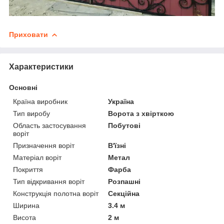
Приховати
Характеристики
Основні
Країна виробник
Україна
Тип виробу
Ворота з хвірткою
Область застосування
Побутові
воріт
Призначення воріт
В'їзні
Матеріал воріт
Метал
Покриття
Фарба
Тип відкривання воріт
Розпашні
Конструкція полотна воріт
Секційна
Ширина
3.4 м
Висота
2 м