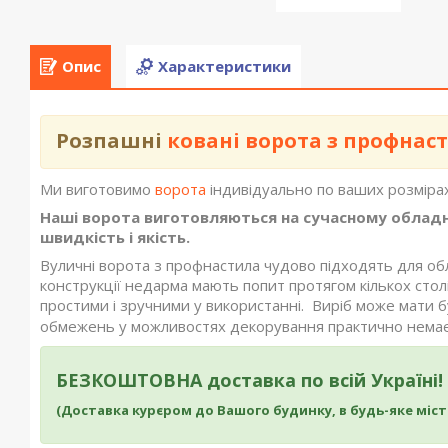
Опис
Характеристики
Розпашні
ковані ворота з профнас
Ми виготовимо
ворота
індивідуально по ваших розмірах 
Наші ворота виготовляються на сучасному обладне
швидкість і якість.
Вуличні ворота з профнастила чудово підходять для обл
конструкції недарма мають попит протягом кількох стол
простими і зручними у використанні. Виріб може мати б
обмежень у можливостях декорування практично немає
БЕЗКОШТОВНА доставка по всій Україні!
(Доставка курєром до Вашого будинку, в будь-яке міст