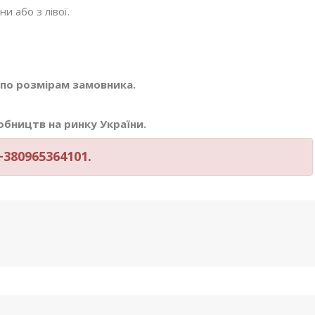
и або з лівої.
по розмірам замовника.
бництв на ринку України.
380965364101.