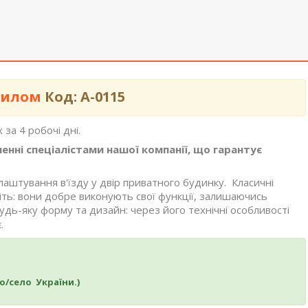
тилом
Код: А-0115
за 4 робочі дні.
нні спеціалістами нашої компанії, що гарантує
аштування в'їзду у двір приватного будинку. Класичні
іть: вони добре виконують свої функції, залишаючись
удь-яку форму та дизайн: через його технічні особливості
.
о/село України.)